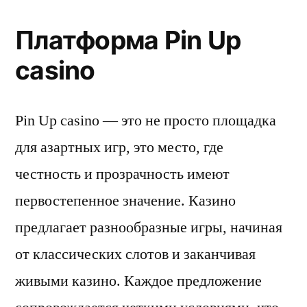
Платформа Pin Up
casino
Pin Up casino — это не просто площадка
для азартных игр, это место, где
честность и прозрачность имеют
первостепенное значение. Казино
предлагает разнообразные игры, начиная
от классических слотов и заканчивая
живыми казино. Каждое предложение