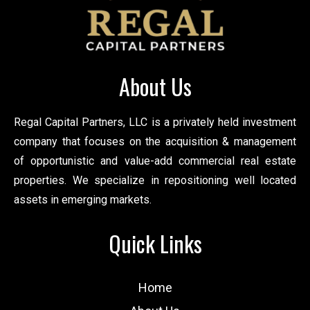
About Us
Regal Capital Partners, LLC is a privately held investment
company that focuses on the acquisition & management
of opportunistic and value-add commercial real estate
properties. We specialize in repositioning well located
assets in emerging markets.
Quick Links
Home