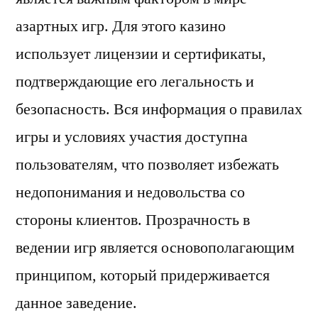
азартных игр. Для этого казино
использует лицензии и сертификаты,
подтверждающие его легальность и
безопасность. Вся информация о правилах
игры и условиях участия доступна
пользователям, что позволяет избежать
недопонимания и недовольства со
стороны клиентов. Прозрачность в
ведении игр является основополагающим
принципом, который придерживается
данное заведение.