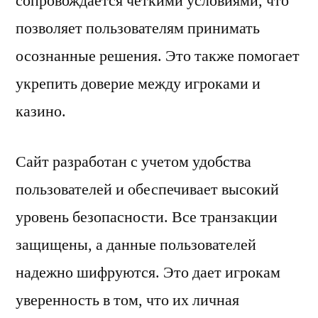
сопровождается четкими условиями, что
позволяет пользователям принимать
осознанные решения. Это также помогает
укрепить доверие между игроками и
казино.
Сайт разработан с учетом удобства
пользователей и обеспечивает высокий
уровень безопасности. Все транзакции
защищены, а данные пользователей
надежно шифруются. Это дает игрокам
уверенность в том, что их личная