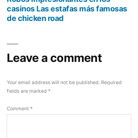
casinos Las estafas más famosas
de chicken road
Leave a comment
Your email address will not be published.
Required
fields are marked
*
Comment
*