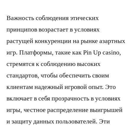
Важность соблюдения этических
принципов возрастает в условиях
растущей конкуренции на рынке азартных
игр. Платформы, такие как Pin Up casino,
стремятся к соблюдению высоких
стандартов, чтобы обеспечить своим
клиентам надежный игровой опыт. Это
включает в себя прозрачность в условиях
игры, честное распределение выигрышей
и защиту данных пользователей. Эти