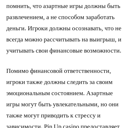
помнить, что азартные игры должны быть
развлечением, а не способом заработать
деньги. Игроки должны осознавать, что не
всегда можно рассчитывать на выигрыш, и
учитывать свои финансовые возможности.
Помимо финансовой ответственности,
игроки также должны следить за своим
эмоциональным состоянием. Азартные
игры могут быть увлекательными, но они
также могут приводить к стрессу и
зависимости. Pin Up casino предоставляет