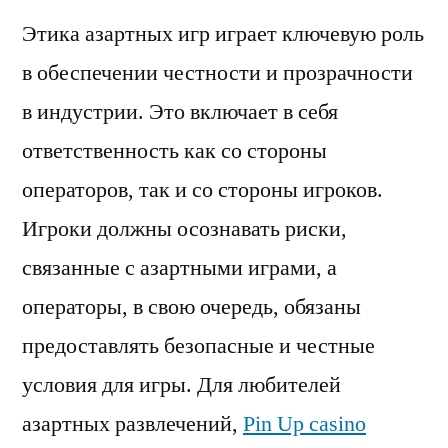
Этика азартных игр играет ключевую роль
в обеспечении честности и прозрачности
в индустрии. Это включает в себя
ответственность как со стороны
операторов, так и со стороны игроков.
Игроки должны осознавать риски,
связанные с азартными играми, а
операторы, в свою очередь, обязаны
предоставлять безопасные и честные
условия для игры. Для любителей
азартных развлечений,
Pin Up casino