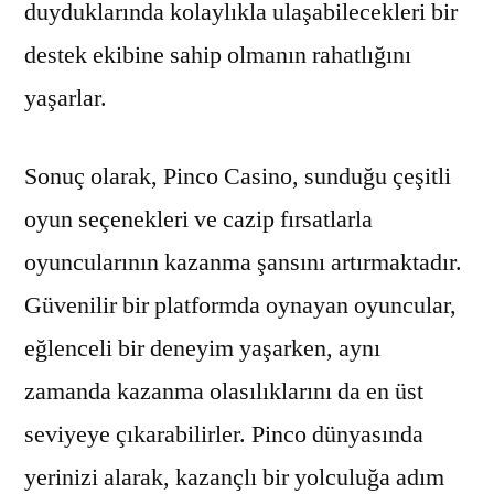
duyduklarında kolaylıkla ulaşabilecekleri bir
destek ekibine sahip olmanın rahatlığını
yaşarlar.
Sonuç olarak, Pinco Casino, sunduğu çeşitli
oyun seçenekleri ve cazip fırsatlarla
oyuncularının kazanma şansını artırmaktadır.
Güvenilir bir platformda oynayan oyuncular,
eğlenceli bir deneyim yaşarken, aynı
zamanda kazanma olasılıklarını da en üst
seviyeye çıkarabilirler. Pinco dünyasında
yerinizi alarak, kazançlı bir yolculuğa adım