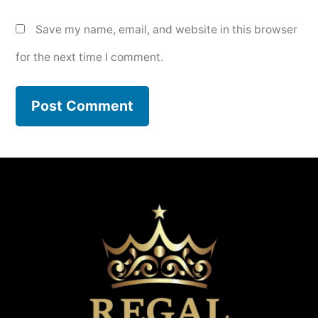
Save my name, email, and website in this browser
for the next time I comment.