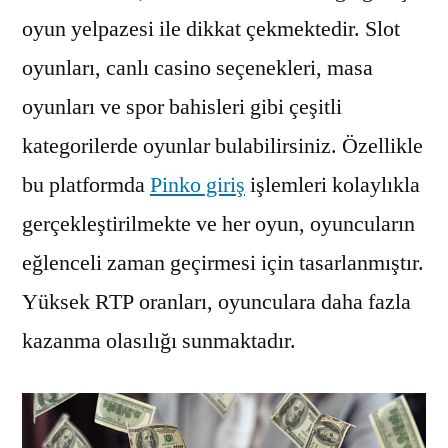
oyun yelpazesi ile dikkat çekmektedir. Slot
oyunları, canlı casino seçenekleri, masa
oyunları ve spor bahisleri gibi çeşitli
kategorilerde oyunlar bulabilirsiniz. Özellikle
bu platformda
Pinko giriş
işlemleri kolaylıkla
gerçekleştirilmekte ve her oyun, oyuncuların
eğlenceli zaman geçirmesi için tasarlanmıştır.
Yüksek RTP oranları, oyunculara daha fazla
kazanma olasılığı sunmaktadır.