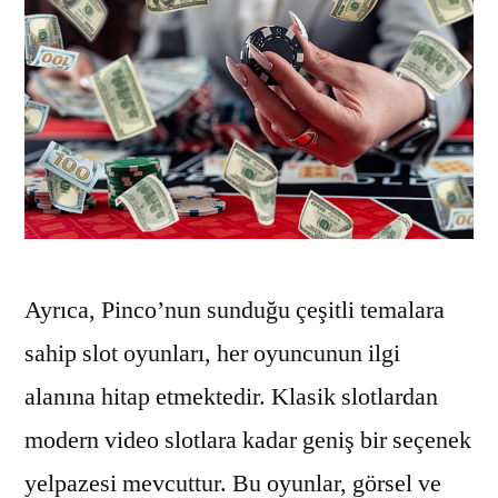
Ayrıca, Pinco’nun sunduğu çeşitli temalara
sahip slot oyunları, her oyuncunun ilgi
alanına hitap etmektedir. Klasik slotlardan
modern video slotlara kadar geniş bir seçenek
yelpazesi mevcuttur. Bu oyunlar, görsel ve