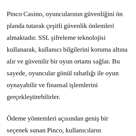
Pinco Casino, oyuncularının güvenliğini ön
planda tutarak çeşitli güvenlik önlemleri
almaktadır. SSL şifreleme teknolojisi
kullanarak, kullanıcı bilgilerini koruma altına
alır ve güvenilir bir oyun ortamı sağlar. Bu
sayede, oyuncular gönül rahatlığı ile oyun
oynayabilir ve finansal işlemlerini
gerçekleştirebilirler.
Ödeme yöntemleri açısından geniş bir
seçenek sunan Pinco, kullanıcıların