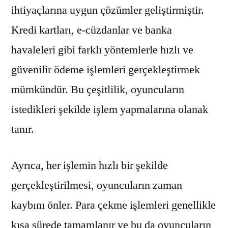
ihtiyaçlarına uygun çözümler geliştirmiştir.
Kredi kartları, e-cüzdanlar ve banka
havaleleri gibi farklı yöntemlerle hızlı ve
güvenilir ödeme işlemleri gerçekleştirmek
mümkündür. Bu çeşitlilik, oyuncuların
istedikleri şekilde işlem yapmalarına olanak
tanır.
Ayrıca, her işlemin hızlı bir şekilde
gerçekleştirilmesi, oyuncuların zaman
kaybını önler. Para çekme işlemleri genellikle
kısa sürede tamamlanır ve bu da oyuncuların