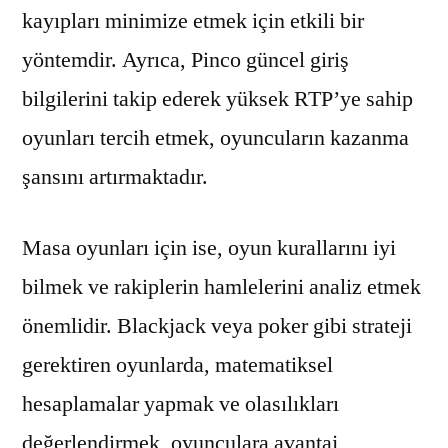
kayıpları minimize etmek için etkili bir
yöntemdir. Ayrıca, Pinco güncel giriş
bilgilerini takip ederek yüksek RTP’ye sahip
oyunları tercih etmek, oyuncuların kazanma
şansını artırmaktadır.
Masa oyunları için ise, oyun kurallarını iyi
bilmek ve rakiplerin hamlelerini analiz etmek
önemlidir. Blackjack veya poker gibi strateji
gerektiren oyunlarda, matematiksel
hesaplamalar yapmak ve olasılıkları
değerlendirmek, oyunculara avantaj