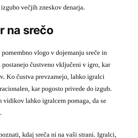
a izgubo večjih zneskov denarja.
er na srečo
gra pomembno vlogo v dojemanju sreče in
 postanejo čustveno vključeni v igro, kar
ev. Ko čustva prevzamejo, lahko igralci
i racionalen, kar pogosto privede do izgub.
 vidikov lahko igralcem pomaga, da se
.
nati, kdaj sreča ni na vaši strani. Igralci,