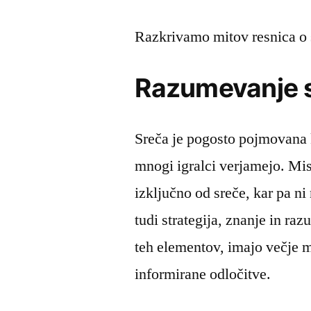
Razkrivamo mitov resnica o s
Razumevanje sr
Sreča je pogosto pojmovana k
mnogi igralci verjamejo. Mis
izključno od sreče, kar pa n
tudi strategija, znanje in raz
teh elementov, imajo večje m
informirane odločitve.