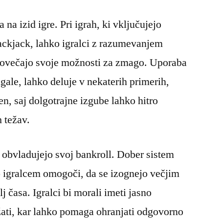
 na izid igre. Pri igrah, ki vključujejo
blackjack, lahko igralci z razumevanjem
 povečajo svoje možnosti za zmago. Uporaba
gale, lahko deluje v nekaterih primerih,
den, saj dolgotrajne izgube lahko hitro
h težav.
 obvladujejo svoj bankroll. Dober sistem
o igralcem omogoči, da se izognejo večjim
j časa. Igralci bi morali imeti jasno
ržati, kar lahko pomaga ohranjati odgovorno