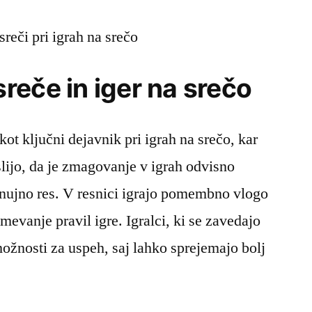
reči pri igrah na srečo
eče in iger na srečo
ot ključni dejavnik pri igrah na srečo, kar
lijo, da je zmagovanje v igrah odvisno
i nujno res. V resnici igrajo pomembno vlogo
umevanje pravil igre. Igralci, ki se zavedajo
ožnosti za uspeh, saj lahko sprejemajo bolj