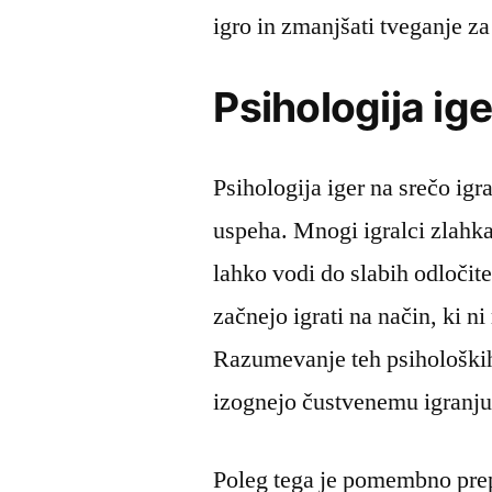
igro in zmanjšati tveganje z
Psihologija ig
Psihologija iger na srečo i
uspeha. Mnogi igralci zlahka
lahko vodi do slabih odločit
začnejo igrati na način, ki n
Razumevanje teh psiholoških
izognejo čustvenemu igranju
Poleg tega je pomembno prepoz