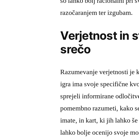
so lahko bolj racionalni pri 
razočaranjem ter izgubam.
Verjetnost in s
srečo
Razumevanje verjetnosti je k
igra ima svoje specifične kvot
sprejeli informirane odločitve
pomembno razumeti, kako se v
imate, in kart, ki jih lahko še
lahko bolje ocenijo svoje m