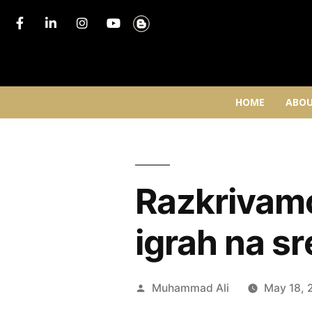
HOME
ABOU
Razkrivamo 
igrah na s
Muhammad Ali
May 18, 