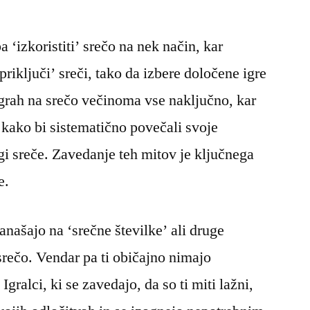
a ‘izkoristiti’ srečo na nek način, kar
priključi’ sreči, tako da izbere določene igre
v igrah na srečo večinoma vse naključno, kar
 kako bi sistematično povečali svoje
i sreče. Zavedanje teh mitov je ključnega
e.
anašajo na ‘srečne številke’ ali druge
i srečo. Vendar pa ti običajno nimajo
Igralci, ki se zavedajo, da so ti miti lažni,