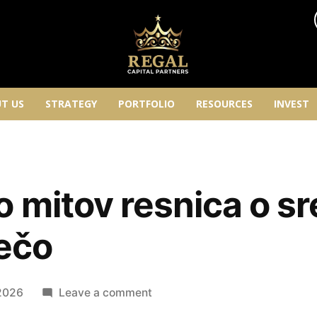
T US
STRATEGY
PORTFOLIO
RESOURCES
INVEST
mitov resnica o sre
rečo
2026
Leave a comment