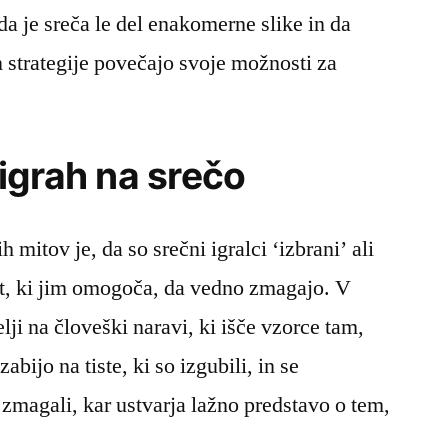
 da je sreča le del enakomerne slike in da
 strategije povečajo svoje možnosti za
i igrah na srečo
 mitov je, da so srečni igralci ‘izbrani’ ali
t, ki jim omogoča, da vedno zmagajo. V
melji na človeški naravi, ki išče vzorce tam,
zabijo na tiste, ki so izgubili, in se
so zmagali, kar ustvarja lažno predstavo o tem,