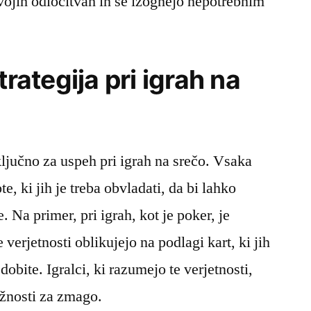
svojih odločitvah in se izognejo nepotrebnim
trategija pri igrah na
ljučno za uspeh pri igrah na srečo. Vsaka
e, ki jih je treba obvladati, da bi lahko
. Na primer, pri igrah, kot je poker, je
erjetnosti oblikujejo na podlagi kart, ki jih
 dobite. Igralci, ki razumejo te verjetnosti,
ožnosti za zmago.