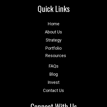
Quick Links
Home
About Us
Strategy
Portfolio
Resources
FAQs
Blog
Invest
Contact Us
Connect With Us