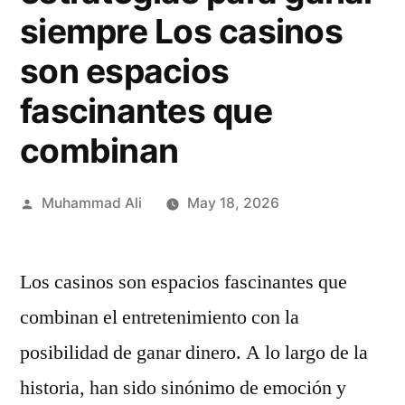
siempre Los casinos
son espacios
fascinantes que
combinan
Muhammad Ali
May 18, 2026
Los casinos son espacios fascinantes que
combinan el entretenimiento con la
posibilidad de ganar dinero. A lo largo de la
historia, han sido sinónimo de emoción y