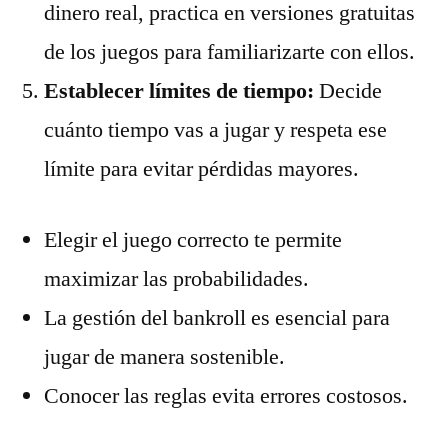
dinero real, practica en versiones gratuitas
de los juegos para familiarizarte con ellos.
Establecer límites de tiempo:
Decide
cuánto tiempo vas a jugar y respeta ese
límite para evitar pérdidas mayores.
Elegir el juego correcto te permite
maximizar las probabilidades.
La gestión del bankroll es esencial para
jugar de manera sostenible.
Conocer las reglas evita errores costosos.