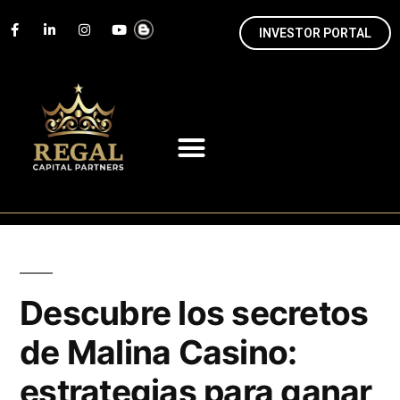
INVESTOR PORTAL
Descubre los secretos
de Malina Casino:
estrategias para ganar