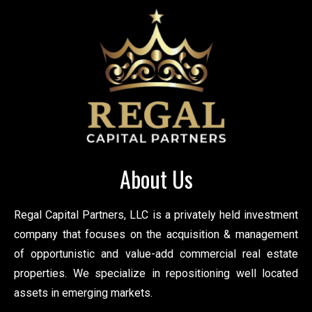
About Us
Regal Capital Partners, LLC is a privately held investment
company that focuses on the acquisition & management
of opportunistic and value-add commercial real estate
properties. We specialize in repositioning well located
assets in emerging markets.