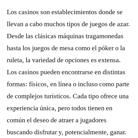
Los casinos son establecimientos donde se
llevan a cabo muchos tipos de juegos de azar.
Desde las clásicas máquinas tragamonedas
hasta los juegos de mesa como el póker o la
ruleta, la variedad de opciones es extensa.
Los casinos pueden encontrarse en distintas
formas: físicos, en línea o incluso como parte
de complejos turísticos. Cada tipo ofrece una
experiencia única, pero todos tienen en
común el deseo de atraer a jugadores
buscando disfrutar y, potencialmente, ganar.