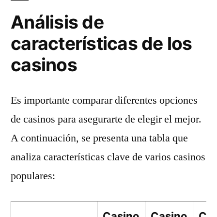
Análisis de
características de los
casinos
Es importante comparar diferentes opciones
de casinos para asegurarte de elegir el mejor.
A continuación, se presenta una tabla que
analiza características clave de varios casinos
populares:
Casino
Casino
Cas