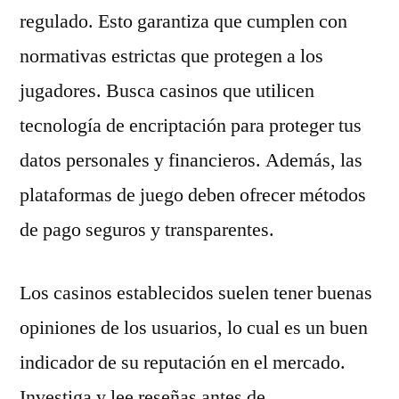
regulado. Esto garantiza que cumplen con
normativas estrictas que protegen a los
jugadores. Busca casinos que utilicen
tecnología de encriptación para proteger tus
datos personales y financieros. Además, las
plataformas de juego deben ofrecer métodos
de pago seguros y transparentes.
Los casinos establecidos suelen tener buenas
opiniones de los usuarios, lo cual es un buen
indicador de su reputación en el mercado.
Investiga y lee reseñas antes de