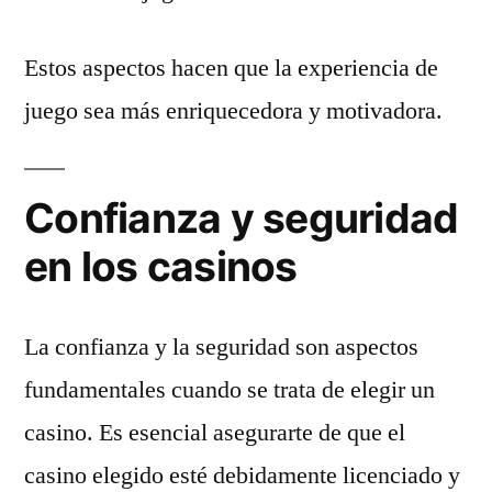
Estos aspectos hacen que la experiencia de
juego sea más enriquecedora y motivadora.
Confianza y seguridad
en los casinos
La confianza y la seguridad son aspectos
fundamentales cuando se trata de elegir un
casino. Es esencial asegurarte de que el
casino elegido esté debidamente licenciado y