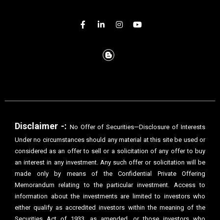
Disclaimer -:
No Offer of Securities—Disclosure of Interests
Under no circumstances should any material at this site be used or
considered as an offer to sell or a solicitation of any offer to buy
an interest in any investment. Any such offer or solicitation will be
made only by means of the Confidential Private Offering
Memorandum relating to the particular investment. Access to
information about the investments are limited to investors who
either qualify as accredited investors within the meaning of the
Securities Act of 1933, as amended, or those investors who